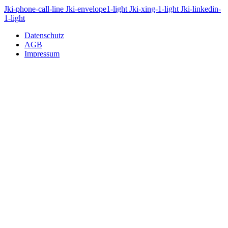
Jki-phone-call-line
Jki-envelope1-light
Jki-xing-1-light
Jki-linkedin-
1-light
Datenschutz
AGB
Impressum