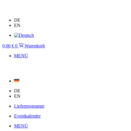
Zum
Inhalt
springen
DE
EN
0,00
€
0
Warenkorb
MENÜ
DE
EN
Lieferprogramm
Eventkalender
MENÜ