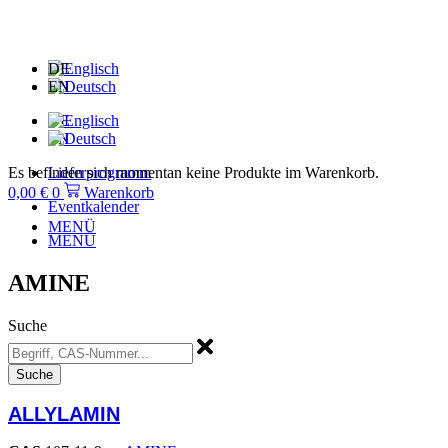
Zum
Inhalt
springen
DE
EN
DE
EN
Es befinden sich momentan keine Produkte im Warenkorb.
Lieferprogramm
0,00
€
0
Warenkorb
Eventkalender
MENÜ
MENÜ
AMINE
Suche
Suche
ALLYLAMIN