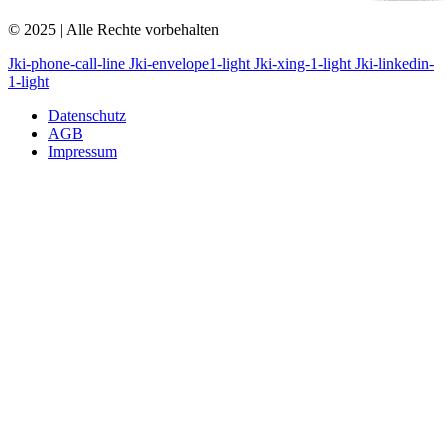
© 2025 | Alle Rechte vorbehalten
Jki-phone-call-line
Jki-envelope1-light
Jki-xing-1-light
Jki-linkedin-
1-light
Datenschutz
AGB
Impressum