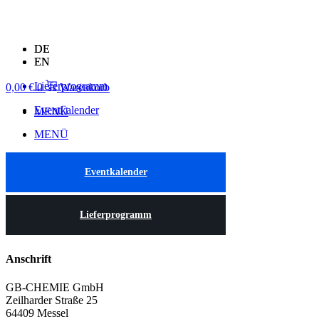
Zum
Inhalt
springen
DE
DE
EN
EN
Lieferprogramm
0,00
€
0
Warenkorb
Eventkalender
MENÜ
MENÜ
Eventkalender
Lieferprogramm
Anschrift
GB-CHEMIE GmbH
Zeilharder Straße 25
64409 Messel