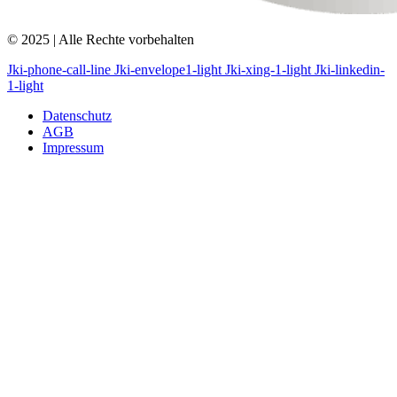
© 2025 | Alle Rechte vorbehalten
Jki-phone-call-line
Jki-envelope1-light
Jki-xing-1-light
Jki-linkedin-
1-light
Datenschutz
AGB
Impressum