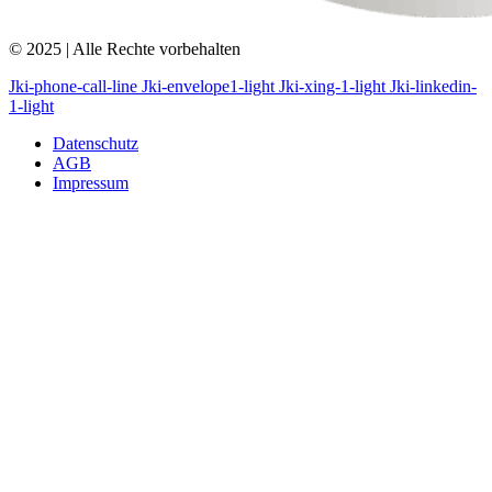
© 2025 | Alle Rechte vorbehalten
Jki-phone-call-line
Jki-envelope1-light
Jki-xing-1-light
Jki-linkedin-
1-light
Datenschutz
AGB
Impressum