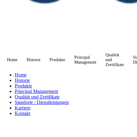
Qualität
Principal
St
Home
Historie
Produkte
und
Management
Di
Zertifikate
Home
Historie
Produkte
Principal Management
Qualität und Zertifikate
Standorte / Dienstleistungen
Karriere
Kontakt