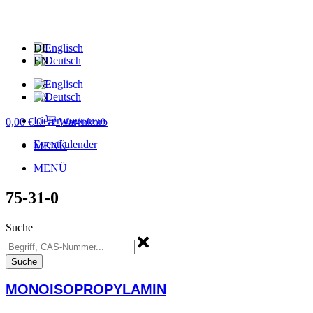
Zum
Inhalt
springen
DE
EN
DE
EN
Lieferprogramm
0,00
€
0
Warenkorb
Eventkalender
MENÜ
MENÜ
75-31-0
Suche
Suche
MONOISOPROPYLAMIN