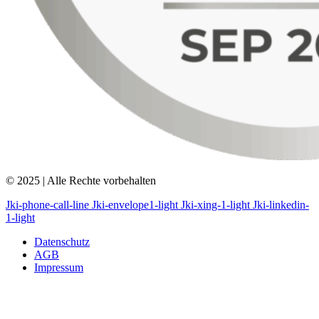
© 2025 | Alle Rechte vorbehalten
Jki-phone-call-line
Jki-envelope1-light
Jki-xing-1-light
Jki-linkedin-
1-light
Datenschutz
AGB
Impressum