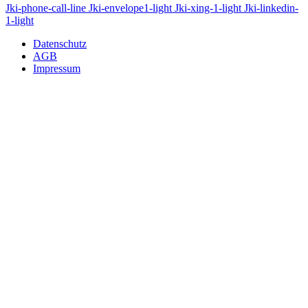
Jki-phone-call-line
Jki-envelope1-light
Jki-xing-1-light
Jki-linkedin-
1-light
Datenschutz
AGB
Impressum