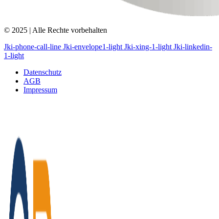
© 2025 | Alle Rechte vorbehalten
Jki-phone-call-line
Jki-envelope1-light
Jki-xing-1-light
Jki-linkedin-
1-light
Datenschutz
AGB
Impressum