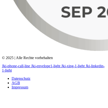
© 2025 | Alle Rechte vorbehalten
Jki-phone-call-line
Jki-envelope1-light
Jki-xing-1-light
Jki-linkedin-
1-light
Datenschutz
AGB
Impressum