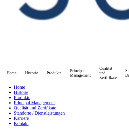
Qualität
Principal
St
Home
Historie
Produkte
und
Management
Di
Zertifikate
Home
Historie
Produkte
Principal Management
Qualität und Zertifikate
Standorte / Dienstleistungen
Karriere
Kontakt