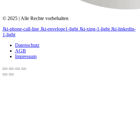
© 2025 | Alle Rechte vorbehalten
Jki-phone-call-line
Jki-envelope1-light
Jki-xing-1-light
Jki-linkedin-
1-light
Datenschutz
AGB
Impressum