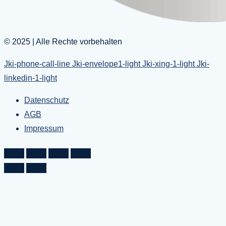
© 2025 | Alle Rechte vorbehalten
Jki-phone-call-line
Jki-envelope1-light
Jki-xing-1-light
Jki-
linkedin-1-light
Datenschutz
AGB
Impressum