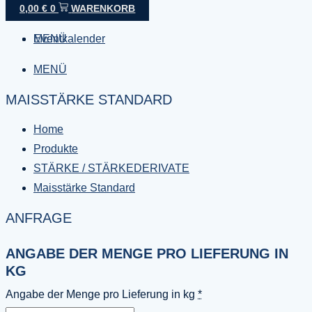
Lieferprogramm
0,00
€
0
WARENKORB
MENÜ
Eventkalender
MENÜ
MAISSTÄRKE STANDARD
Home
Produkte
STÄRKE / STÄRKEDERIVATE
Maisstärke Standard
ANFRAGE
ANGABE DER MENGE PRO LIEFERUNG IN
KG
Angabe der Menge pro Lieferung in kg
*