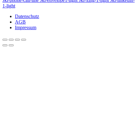
Jki-phone-call-line
Jki-envelope1-light
Jki-xing-1-light
Jki-linkedin-
1-light
Datenschutz
AGB
Impressum