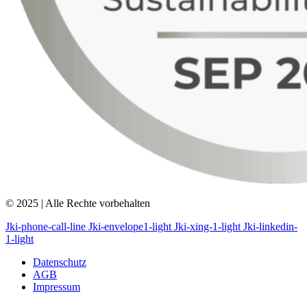
© 2025 | Alle Rechte vorbehalten
Jki-phone-call-line
Jki-envelope1-light
Jki-xing-1-light
Jki-linkedin-
1-light
Datenschutz
AGB
Impressum