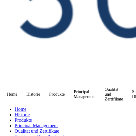
Qualität
Principal
St
Home
Historie
Produkte
und
Management
Di
Zertifikate
Home
Historie
Produkte
Principal Management
Qualität und Zertifikate