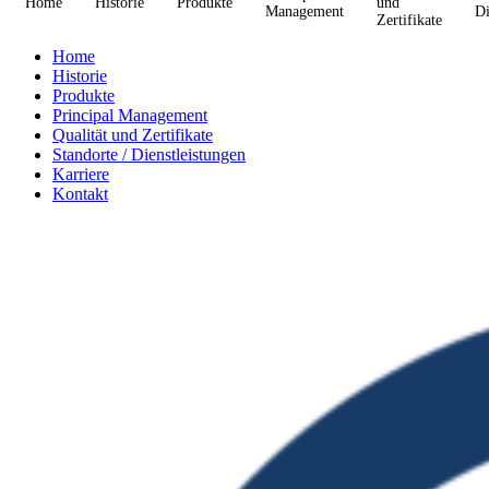
Home
Historie
Produkte
und
Management
Di
Zertifikate
Home
Historie
Produkte
Principal Management
Qualität und Zertifikate
Standorte / Dienstleistungen
Karriere
Kontakt