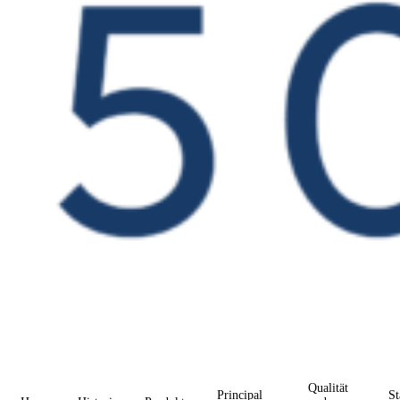
Qualität
Principal
St