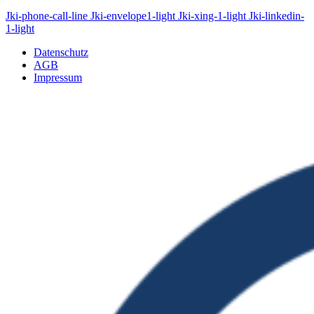
Jki-phone-call-line
Jki-envelope1-light
Jki-xing-1-light
Jki-linkedin-
1-light
Datenschutz
AGB
Impressum